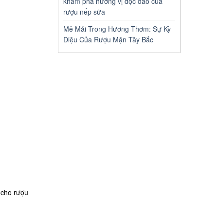
khám phá hương vị độc đáo của
rượu nếp sữa
Mê Mải Trong Hương Thơm: Sự Kỳ
Diệu Của Rượu Mận Tây Bắc
 cho rượu