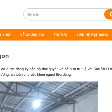
N XUẤT
VỀ CHÚNG TÔI
TIN TỨC
LIÊN HỆ ĐẶT HÀNG
gon
đã được đăng ký bảo hộ độc quyền về sở hữu trí tuệ với Cục Sở Hữu
ợng, an toàn cho sức khỏe người tiêu dùng.