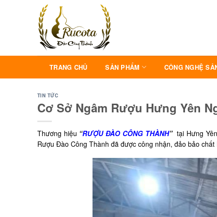
Skip
to
content
TRANG CHỦ
SẢN PHẨM
CÔNG NGHỆ SẢ
TIN TỨC
Cơ Sở Ngâm Rượu Hưng Yên N
Thương hiệu
“
RƯỢU ĐÀO CÔNG THÀNH
”
tại Hưng Yên 
Rượu Đào Công Thành đã được công nhận, đảo bảo chất lư