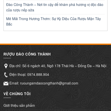
Đào Công Thành – Nơi tin cậy để khám phá hương vị độc đáo
của rượu nếp sữa
Mê Mải Trong Hương Thơm: Sự Kỳ Diệu Của Rượu Mận Tây
Bắc
RƯỢU ĐÀO CÔNG THÀNH
Địa chỉ: Số 6 ngách 40, Ngõ 178 Thái Hà – Đống Đa – Hà Nội
Điện thoại:
0974.888.904
Email: ruoungamdaocongthanh@gmail.com
VỀ CHÚNG TÔI
Giới thiệu sản phẩm