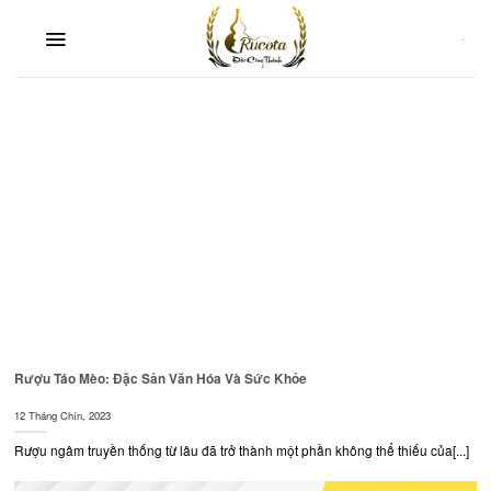
Skip
to
content
Rượu Táo Mèo: Đặc Sản Văn Hóa Và Sức Khỏe
12 Tháng Chín, 2023
Rượu ngâm truyền thống từ lâu đã trở thành một phần không thể thiếu của[...]