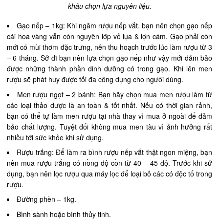
khâu chọn lựa nguyên liệu.
Gạo nếp – 1kg: Khi ngâm rượu nếp vắt, bạn nên chọn gạo nếp
cái hoa vàng vẫn còn nguyên lớp vỏ lụa & lợn cám. Gạo phải còn
mới có mùi thơm đặc trưng, nên thu hoạch trước lúc làm rượu từ 3
– 6 tháng. Sở dĩ bạn nên lựa chọn gạo nếp như vậy mới đảm bảo
được những thành phần dinh dưỡng có trong gạo. Khi lên men
rượu sẽ phát huy được tối đa công dụng cho người dùng.
Men rượu ngọt – 2 bánh: Bạn hãy chọn mua men rượu làm từ
các loại thảo dược là an toàn & tốt nhất. Nếu có thời gian rảnh,
bạn có thể tự làm men rượu tại nhà thay vì mua ở ngoài để đảm
bảo chất lượng. Tuyệt đối không mua men tàu vì ảnh hưởng rất
nhiều tới sức khỏe khi sử dụng.
Rượu trắng: Để làm ra bình rượu nếp vắt thật ngon miệng, bạn
nên mua rượu trắng có nồng độ cồn từ 40 – 45 độ. Trước khi sử
dụng, bạn nên lọc rượu qua máy lọc để loại bỏ các có độc tố trong
rượu.
Đường phèn – 1kg.
Bình sành hoặc bình thủy tinh.