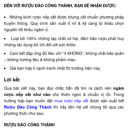
ĐẾN VỚI RƯỢU ĐÀO CÔNG THÀNH, BẠN SẼ NHẬN ĐƯỢC:
Những bình rượu nếp vắt được chưng cất chuẩn phương pháp
truyền thống. Quy trình sản xuất tỉ mỉ & kỹ càng từ khâu chọn
nguyên tới khâu ngâm ủ.
Loại bỏ 100% những tạp chất có hại, đảm bảo rượu phát huy
những tác dụng bổ ích đối với sức khỏe.
Cam kết đáp ứng đủ tiêu chí “3 KHÔNG”: không chất bảo quản
– không hương liệu & không phẩm màu.
Giá bán hợp lí cạnh tranh nhất thị trường hiện nay.
Lời kết
Qua bài viết này, bạn đọc chắc hẳn đã tìm ra cách nên
ngâm
rượu nếp vắt như nào
cho thơm ngon & chuẩn vị rồi. Trong
trường hợp bạn muốn đặt
mua rượu nếp vắt
được sản xuất bởi
Rượu Đào Công Thành
thì hãy liên hệ với chúng tôi qua các
phương thức như sau:
RƯỢU ĐÀO CÔNG THÀNH