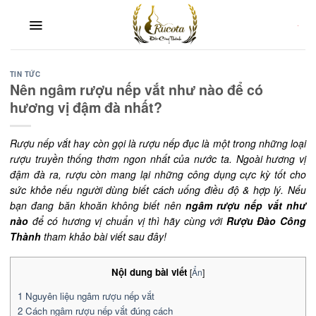
Skip
to
content
TIN TỨC
Nên ngâm rượu nếp vắt như nào để có
hương vị đậm đà nhất?
Rượu nếp vắt hay còn gọi là rượu nếp đục là một trong những loại
rượu truyền thống thơm ngon nhất của nước ta. Ngoài hương vị
đậm đà ra, rượu còn mang lại những công dụng cực kỳ tốt cho
sức khỏe nếu người dùng biết cách uống điều độ & hợp lý. Nếu
bạn đang băn khoăn không biết nên
ngâm rượu nếp vắt như
nào
để có hương vị chuẩn vị thì hãy cùng với
Rượu Đào Công
Thành
tham khảo bài viết sau đây!
Nội dung bài viết
[
Ẩn
]
1
Nguyên liệu ngâm rượu nếp vắt
2
Cách ngâm rượu nếp vắt đúng cách