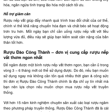
hóa, ngăn ngừa tình trạng lão hóa một cách tối ưu.
Hỗ trợ giảm cân
Rượu nếp vắt giúp đẩy nhanh quá trình trao đổi chất của cơ thể,
chính vì thế khả năng chuyển hóa đạm và chất béo sẽ hoạt động
trơn tru hơn. Mỗi ngày bạn chỉ cần uống rượu nếp vắt với liều
lượng vừa đủ, điều này sẽ giúp bạn kiểm soát cân nặng của bản
thân tốt hơn.
Rượu Đào Công Thành – đơn vị cung cấp rượu nếp
vắt thơm ngon nhất
Để ngâm được một bình rượu nếp vắt thơm ngon, bạn cần ủ trong
vòng 3 – 6 tháng mới có thể sử dụng được. Do đó, nếu bạn muốn
sử dụng ngay mà không cần tốn quá nhiều thời gian & công sức
thì đơn vị Rượu Đào Công Thành chính là địa chỉ uy tín nhất mà
bạn nên lựa chọn nếu muốn chọn mua rượu nếp vắt truyền
thống.
Với hơn 15 năm kinh nghiệm chuyên sản xuất các loại rượu ngâm
theo phương pháp truyền thống, Rượu Đào Công Thành đã là cái