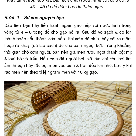
40 – 45 độ để đảm bảo độ thơm ngon.
Bước 1 – Sơ chế nguyên liệu
Đầu tiên bạn hãy tiến hành ngâm gạo nếp với nước lạnh trong
vòng từ 4 – 6 tiếng để cho gạo nở ra. Sau đó vo sạch & đồ lên
thành hoặc nấu thành cơm nếp. Khi cơm đã chín, hãy xới ra mâm
hoặc ra khay (đã lau sạch) để cho cơm nguội bớt. Trong khoảng
thời gian chờ cơm nguội, bạn nên giã men rượu ngọt thành bột mịt
& loại bỏ vỏ trấu. Nếu cơm đã nguội bớt, sờ vào chỉ còn hơi âm
ấm thì bạn hãy rắc bột men vào cơm & trộn đều lên nhé. Lưu ý khi
rắc men nên theo tỉ lệ 1gram men với 10 kg gạo.