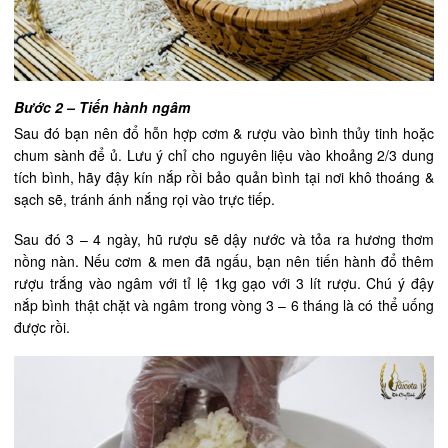
Bước 2 – Tiến hành ngâm
Sau đó bạn nên đổ hỗn hợp cơm & rượu vào bình thủy tinh hoặc
chum sành để ủ. Lưu ý chỉ cho nguyên liệu vào khoảng 2/3 dung
tích bình, hãy đậy kín nắp rồi bảo quản bình tại nơi khô thoáng &
sạch sẽ, tránh ánh nắng rọi vào trực tiếp.
Sau đó 3 – 4 ngày, hũ rượu sẽ dậy nước và tỏa ra hương thơm
nồng nàn. Nếu cơm & men đã ngấu, bạn nên tiến hành đổ
thêm
rượu trắng vào ngâm với tỉ lệ 1kg gạo với 3 lít rượu. Chú ý đậy
nắp bình thật chặt và ngâm trong vòng 3 – 6 tháng là có thể uống
được rồi.