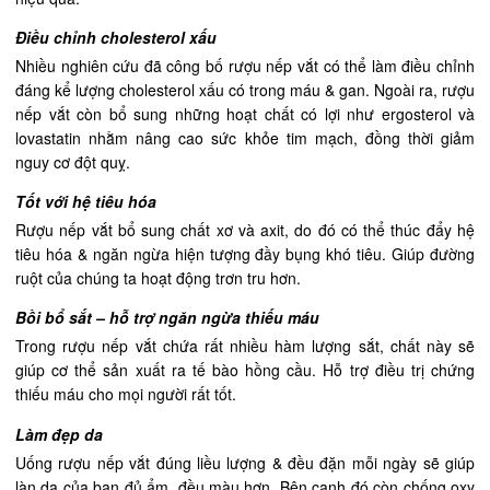
Điều chỉnh cholesterol xấu
Nhiều nghiên cứu đã công bố rượu nếp vắt có thể làm điều chỉnh
đáng kể lượng cholesterol xấu có trong máu & gan. Ngoài ra, rượu
nếp vắt còn bổ sung những hoạt chất có lợi như ergosterol và
lovastatin nhằm nâng cao sức khỏe tim mạch, đồng thời giảm
nguy cơ đột quỵ.
Tốt với hệ tiêu hóa
Rượu nếp vắt bổ sung chất xơ và axit, do đó có thể thúc đẩy hệ
tiêu hóa & ngăn ngừa hiện tượng đầy bụng khó tiêu. Giúp đường
ruột của chúng ta hoạt động trơn tru hơn.
Bồi bổ sắt – hỗ trợ ngăn ngừa thiếu máu
Trong rượu nếp vắt chứa rất nhiều hàm lượng sắt, chất này sẽ
giúp cơ thể sản xuất ra tế bào hồng cầu. Hỗ trợ điều trị chứng
thiếu máu cho mọi người rất tốt.
Làm đẹp da
Uống rượu nếp vắt đúng liều lượng & đều đặn mỗi ngày sẽ giúp
làn da của bạn đủ ẩm, đều màu hơn. Bên cạnh đó còn chống oxy