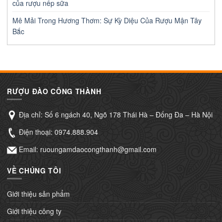
của rượu nếp sữa
Mê Mải Trong Hương Thơm: Sự Kỳ Diệu Của Rượu Mận Tây
Bắc
RƯỢU ĐÀO CÔNG THÀNH
Địa chỉ: Số 6 ngách 40, Ngõ 178 Thái Hà – Đống Đa – Hà Nội
Điện thoại:
0974.888.904
Email: ruoungamdaocongthanh@gmail.com
VỀ CHÚNG TÔI
Giới thiệu sản phẩm
Giới thiệu công ty