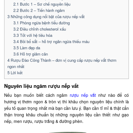
2.1
Bước 1 – Sơ chế nguyên liệu
2.2
Bước 2 – Tiến hành ngâm
3
Những công dụng nổi bật của rượu nếp vắt
3.1
Phòng ngừa bệnh tiểu đường
3.2
Điều chỉnh cholesterol xấu
3.3
Tốt với hệ tiêu hóa
3.4
Bồi bổ sắt – hỗ trợ ngăn ngừa thiếu máu
3.5
Làm đẹp da
3.6
Hỗ trợ giảm cân
4
Rượu Đào Công Thành – đơn vị cung cấp rượu nếp vắt thơm
ngon nhất
5
Lời kết
Nguyên liệu ngâm rượu nếp vắt
Nếu bạn muốn biết cách ngâm
rượu nếp vắt
như nào để có
hương vị thơm ngon & tròn vị thì khâu chọn nguyên liệu chính là
yếu tố quan trọng nhất mà bạn cần lưu ý. Bạn cần tỉ mỉ & thật cẩn
thận trong khâu chuẩn bị những nguyên liệu cần thiết như
gạo
nếp, men rượu
, rượu trắng & đường phèn.