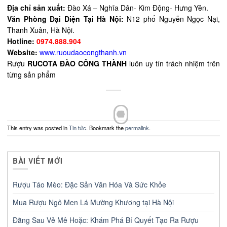
Địa chỉ sản xuất:
Đào Xá – Nghĩa Dân- Kim Động- Hưng Yên.
Văn Phòng Đại Diện Tại Hà Nội:
N12 phố Nguyễn Ngọc Nại,
Thanh Xuân, Hà Nội.
Hotline:
0974.888.904
Website:
www.ruoudaocongthanh.vn
Rượu
RUCOTA ĐÀO CÔNG THÀNH
luôn uy tín trách nhiệm trên
từng sản phẩm
This entry was posted in
Tin tức
. Bookmark the
permalink
.
BÀI VIẾT MỚI
Rượu Táo Mèo: Đặc Sản Văn Hóa Và Sức Khỏe
Mua Rượu Ngô Men Lá Mường Khương tại Hà Nội
Đằng Sau Vẻ Mê Hoặc: Khám Phá Bí Quyết Tạo Ra Rượu