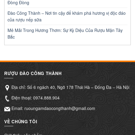
Đòng Đòng
Đào Công Thành – Nơi tin cậy để khám phá hương vị độc đáo
của rượu nếp sữa
Mê Mải Trong Hương Thơm: Sự Kỳ Diệu Của Rượu Mận Tây
Bắc
RƯỢU ĐÀO CÔNG THÀNH
Địa chỉ: Số 6 ngách 40, Ngõ 178 Thái Hà – Đống Đa – Hà Nội
Điện thoại:
0974.888.904
Email: ruoungamdaocongthanh@gmail.com
VỀ CHÚNG TÔI