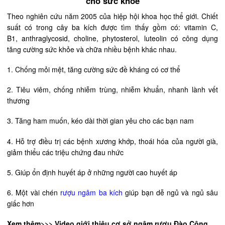
cho sức khoẻ
Theo nghiên cứu năm 2005 của hiệp hội khoa học thể giới. Chiết
suất có trong cây ba kích được tìm thấy gồm có: vitamin C,
B1, anthraglycosid, choline, phytosterol, luteolin có công dụng
tăng cường sức khỏe và chữa nhiều bệnh khác nhau.
1. Chống mỏi mệt, tăng cường sức đề kháng có cơ thể
2. Tiêu viêm, chống nhiễm trùng, nhiễm khuẩn, nhanh lành vết
thương
3. Tăng ham muốn, kéo dài thời gian yêu cho các bạn nam
4. Hỗ trợ điều trị các bệnh xương khớp, thoái hóa của người già,
giảm thiểu các triệu chứng đau nhức
5. Giúp ổn định huyết áp ở những người cao huyết áp
6. Một vài chén
rượu ngâm ba kích
giúp bạn dễ ngủ và ngủ sâu
giấc hơn
Xem thêm>>> Video giới thiệu cơ sở ngâm rượu Đào Công