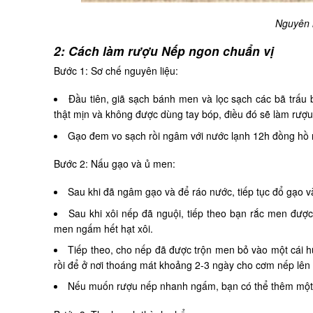
Nguyên l
2: Cách làm rượu Nếp ngon chuẩn vị
Bước 1: Sơ chế nguyên liệu:
Đầu tiên, giã sạch bánh men và lọc sạch các bã trấu 
thật mịn và không được dùng tay bóp, điều đó sẽ làm rượ
Gạo đem vo sạch rồi ngâm với nước lạnh 12h đồng hồ rồ
Bước 2: Nấu gạo và ủ men:
Sau khi đã ngâm gạo và để ráo nước, tiếp tục đổ gạo v
Sau khi xôi nếp đã nguội, tiếp theo bạn rắc men được 
men ngấm hết hạt xôi.
Tiếp theo, cho nếp đã được trộn men bỏ vào một cái hũ
rồi để ở nơi thoáng mát khoảng 2-3 ngày cho cơm nếp lê
Nếu muốn rượu nếp nhanh ngấm, bạn có thể thêm một 