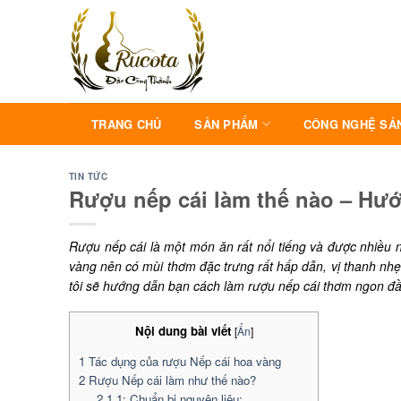
Skip
to
content
TRANG CHỦ
SẢN PHẨM
CÔNG NGHỆ SẢ
TIN TỨC
Rượu nếp cái làm thế nào – Hư
Rượu nếp cái là một món ăn rất nổi tiếng và được nhiều n
vàng nên có mùi thơm đặc trưng rất hấp dẫn, vị thanh nhẹ,
tôi sẽ hướng dẫn bạn cách làm rượu nếp cái thơm ngon đầ
Nội dung bài viết
[
Ẩn
]
1
Tác dụng của rượu Nếp cái hoa vàng
2
Rượu Nếp cái làm như thế nào?
2.1
1: Chuẩn bị nguyên liệu: