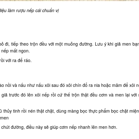
iệu làm rượu nếp cái chuẩn vị
bỏ đi, tiếp theo trộn đều với một muỗng đường. Lưu ý khi giã men bạn
u nếp mất ngon.
i với ra để ráo.
ào nồi và nấu như nấu xôi sau đó xôi chín đổ ra nia hoặc mâm để xôi n
giã trước đó lên xôi nếp rồi cứ thế trộn thật đều cơm và men lại với
 thủy tinh rồi nén thật chặt, dùng màng bọc thực phẩm bọc chặt miệng
n men
chút đường, điều này sẽ giúp cơm nếp nhanh lên men hơn.