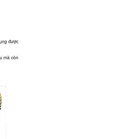
dụng được
ợu mà còn