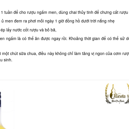
1 tuần để cho rượu ngấm men, dùng chai thủy tinh để chưng cất rượu
 men đem ra phơi mỗi ngày 1 giờ đồng hồ dưới trời nắng nhẹ
 ép lấy nước cốt rượu và bỏ bã,
n ngấm là có thể ăn được ngay rồi. Khoảng thời gian để có thể sử 
 một chút sữa chua, điều này không chỉ làm tăng vị ngon của cơm rư
u sinh.