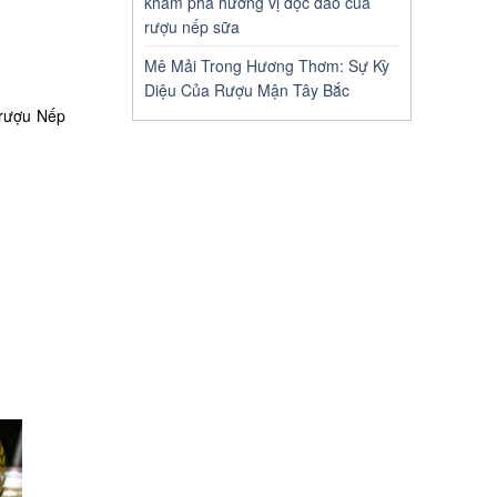
khám phá hương vị độc đáo của
rượu nếp sữa
Mê Mải Trong Hương Thơm: Sự Kỳ
Diệu Của Rượu Mận Tây Bắc
 rượu Nếp