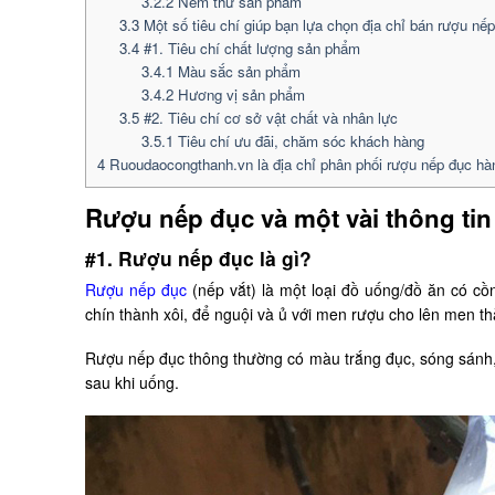
3.2.2
Nếm thử sản phẩm
3.3
Một số tiêu chí giúp bạn lựa chọn địa chỉ bán rượu nếp
3.4
#1. Tiêu chí chất lượng sản phẩm
3.4.1
Màu sắc sản phẩm
3.4.2
Hương vị sản phẩm
3.5
#2. Tiêu chí cơ sở vật chất và nhân lực
3.5.1
Tiêu chí ưu đãi, chăm sóc khách hàng
4
Ruoudaocongthanh.vn là địa chỉ phân phối rượu nếp đục hàn
Rượu nếp đục và một vài thông tin
#1. Rượu nếp đục là gì?
Rượu nếp đục
(nếp vắt) là một loại đồ uống/đồ ăn có c
chín thành xôi, để nguội và ủ với men rượu cho lên men t
Rượu nếp đục thông thường có màu trắng đục, sóng sánh,
sau khi uống.