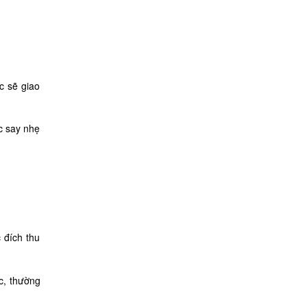
c sẽ giao
c say nhẹ
 đích thu
c, thường