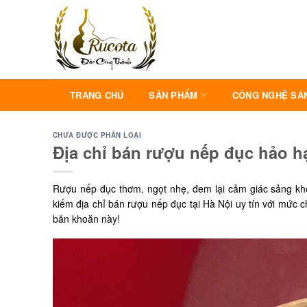
Skip
to
content
TRANG CHỦ
SẢN PHẨM
CÔNG NGHỆ SẢ
CHƯA ĐƯỢC PHÂN LOẠI
Địa chỉ bán rượu nếp đục hảo hạ
Rượu nếp đục thơm, ngọt nhẹ, đem lại cảm giác sảng khoá
kiếm địa chỉ bán rượu nếp đục tại Hà Nội uy tín với mức c
băn khoăn này!