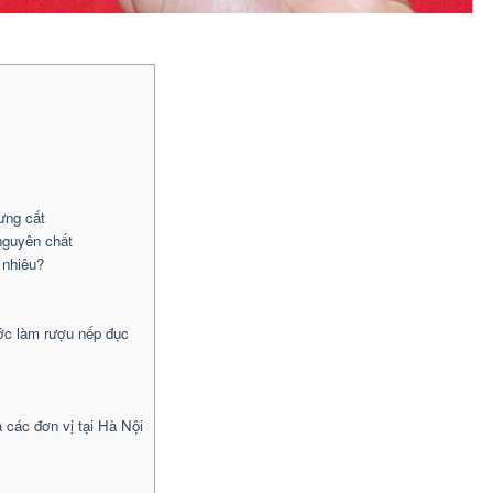
ưng cất
nguyên chất
 nhiêu?
ớc làm rượu nếp đục
 các đơn vị tại Hà Nội