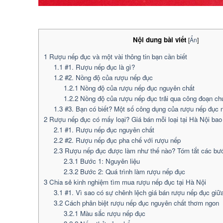
Nội dung bài viết
[
Ẩn
]
1
Rượu nếp đục và một vài thông tin bạn cần biết
1.1
#1. Rượu nếp đục là gì?
1.2
#2. Nồng độ của rượu nếp đục
1.2.1
Nồng độ của rượu nếp đục nguyên chất
1.2.2
Nồng độ của rượu nếp đục trải qua công đoạn ch
1.3
#3. Bạn có biết? Một số công dụng của rượu nếp đục 
2
Rượu nếp đục có mấy loại? Giá bán mỗi loại tại Hà Nội bao
2.1
#1. Rượu nếp đục nguyên chất
2.2
#2. Rượu nếp đục pha chế với rượu nếp
2.3
Rượu nếp đục được làm như thế nào? Tóm tắt các bư
2.3.1
Bước 1: Nguyên liệu
2.3.2
Bước 2: Quá trình làm rượu nếp đục
3
Chia sẻ kinh nghiệm tìm mua rượu nếp đục tại Hà Nội
3.1
#1. Vì sao có sự chênh lệch giá bán rượu nếp đục giữa
3.2
Cách phân biệt rượu nếp đục nguyên chất thơm ngon
3.2.1
Màu sắc rượu nếp đục