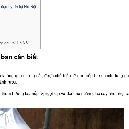
 đục uy tín tại Hà Nội
g đầu tại Hà Nội
 bạn cần biết
ồn không qua chưng cất, được chế biến từ gạo nếp theo cách dùng g
hành rượu.
 thơm hương lúa nếp, vị ngọt dịu và đem nay cảm giác say nhè nhẹ, s