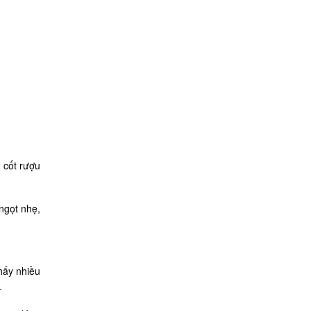
 cốt rượu
ngọt nhẹ,
hấy nhiều
.