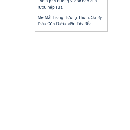
khám phá hương vị độc đáo của
rượu nếp sữa
Mê Mải Trong Hương Thơm: Sự Kỳ
Diệu Của Rượu Mận Tây Bắc