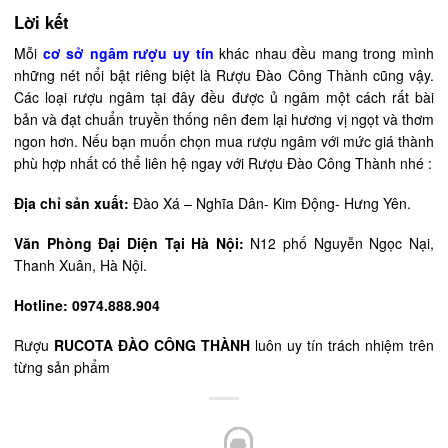
Lời kết
Mỗi
cơ sở ngâm rượu uy tín
khác nhau đều mang trong mình
những nét nổi bật riêng biệt là Rượu Đào Công Thành cũng vậy.
Các loại rượu ngâm tại đây đều được ủ ngâm một cách rất bài
bản và đạt chuẩn truyền thống nên đem lại hương vị ngọt và thơm
ngon hơn. Nếu bạn muốn chọn mua rượu ngâm với mức giá thành
phù hợp nhất có thể liên hệ ngay với Rượu Đào Công Thành nhé :
Địa chỉ sản xuất:
Đào Xá – Nghĩa Dân- Kim Động- Hưng Yên.
Văn Phòng Đại Diện Tại Hà Nội:
N12 phố Nguyễn Ngọc Nại,
Thanh Xuân, Hà Nội.
Hotline:
0974.888.904
Rượu
RUCOTA ĐÀO CÔNG THÀNH
luôn uy tín trách nhiệm trên
từng sản phẩm