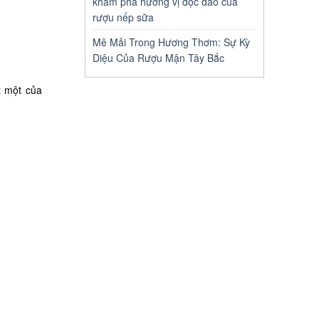
khám phá hương vị độc đáo của
rượu nếp sữa
Mê Mải Trong Hương Thơm: Sự Kỳ
Diệu Của Rượu Mận Tây Bắc
t một của