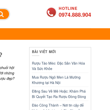
HOTLINE
0974.888.904
BÀI VIẾT MỚI
?
Rượu Táo Mèo: Đặc Sản Văn Hóa
chuối hột
Và Sức Khỏe
Với những
Mua Rượu Ngô Men Lá Mường
rượu đẹp?
Khương tại Hà Nội
Đằng Sau Vẻ Mê Hoặc: Khám Phá
Bí Quyết Tạo Ra Rượu Đòng Đòng
Đào Công Thành – Nơi tin cậy để