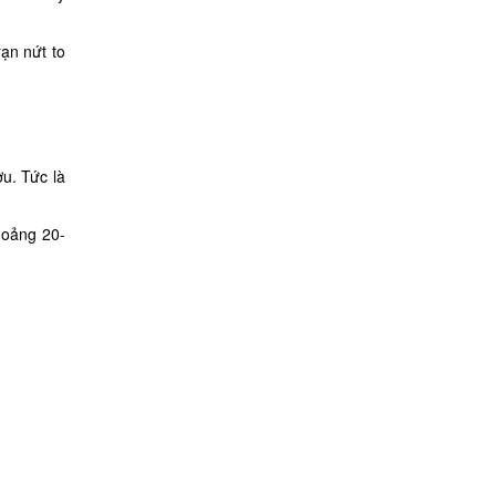
rạn nứt to
ợu. Tức là
hoảng 20-