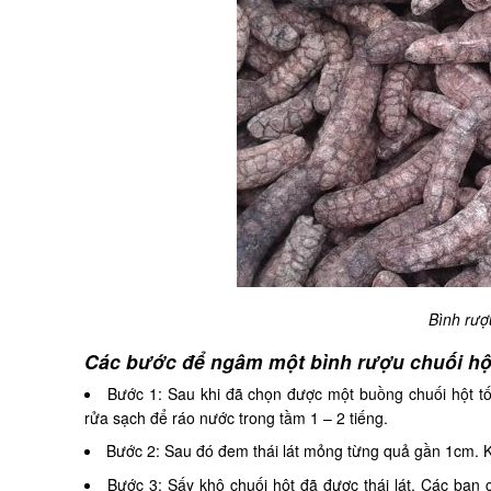
Bình rượ
Các bước để ngâm một bình rượu chuối hộ
Bước 1: Sau khi đã chọn được một buồng chuối hột tốt
rửa sạch để ráo nước trong tầm 1 – 2 tiếng.
Bước 2: Sau đó đem thái lát mỏng từng quả gần 1cm. K
Bước 3: Sấy khô chuối hột đã được thái lát. Các bạn