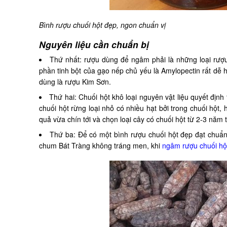
Bình rượu chuối hột đẹp, ngon chuẩn vị
Nguyên liệu cần chuẩn bị
Thứ nhất: rượu dùng để ngâm phải là những loại rượu
phần tinh bột của gạo nếp chủ yếu là Amylopectin rất dễ
dùng là rượu Kim Sơn.
Thứ hai: Chuối hột khô loại nguyên vật liệu quyết địn
chuối hột rừng loại nhỏ có nhiều hạt bởi trong chuối hột,
quả vừa chín tới và chọn loại cây có chuối hột từ 2-3 năm t
Thứ ba: Để có một bình rượu chuối hột đẹp đạt chuẩn
chum Bát Tràng không tráng men, khi
ngâm rượu chuối hộ