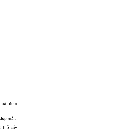
 quả, đem
 đẹp mắt.
ó thể sấy