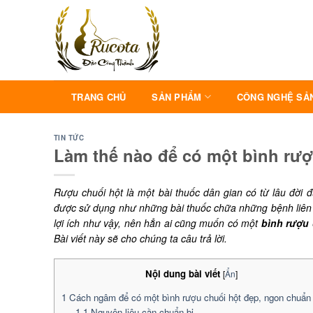
Skip
to
content
TRANG CHỦ
SẢN PHẨM
CÔNG NGHỆ SẢ
TIN TỨC
Làm thế nào để có một bình rượ
Rượu chuối hột là một bài thuốc dân gian có từ lâu đời 
được sử dụng như những bài thuốc chữa những bệnh liên
lợi ích như vậy, nên hẳn ai cũng muốn có một
bình rượu 
Bài viết này sẽ cho chúng ta câu trả lời.
Nội dung bài viết
[
Ẩn
]
1
Cách ngâm để có một bình rượu chuối hột đẹp, ngon chuẩn 
1.1
Nguyên liệu cần chuẩn bị