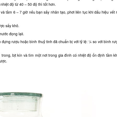
nhiệt độ từ 40 – 50 độ thì tốt hơn.
à tầm 6 – 7 giờ nếu bạn sấy nhân tạo, phơi liên tục khi dấu hiệu vết 
ược sấy khô.
nước đọng lạii.
 đựng rượu hoặc bình thuỷ tinh đã chuẩn bị với tỷ lệ: ¼ so với bình rư
rong, bịt kín và tìm một nơi trong gia đình có nhiệt độ ổn định tầm k
được.