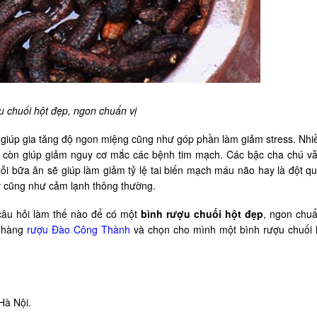
u chuối hột đẹp, ngon chuẩn vị
, giúp gia tăng độ ngon miệng cũng như góp phần làm giảm stress. Nhi
sẽ còn giúp giảm nguy cơ mắc các bệnh tim mạch. Các bậc cha chú v
ỗi bữa ăn sẽ giúp làm giảm tỷ lệ tai biến mạch máu não hay là đột quỵ
r cũng như cảm lạnh thông thường.
 câu hỏi làm thế nào để có một
bình rượu chuối hột đẹp
, ngon chuẩ
a hàng
rượu Đào Công Thành
và chọn cho mình một bình rượu chuối 
 Hà Nội.