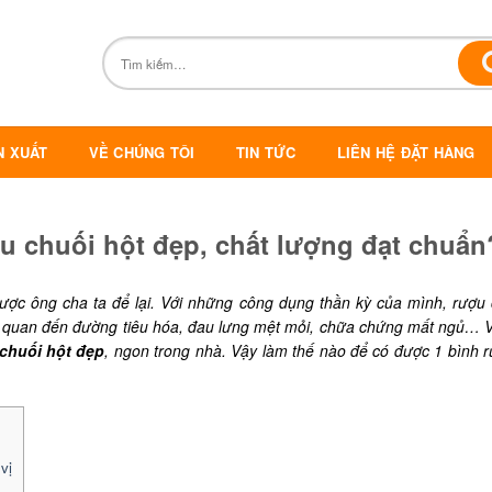
N XUẤT
VỀ CHÚNG TÔI
TIN TỨC
LIÊN HỆ ĐẶT HÀNG
u chuối hột đẹp, chất lượng đạt chuẩn
được ông cha ta để lại. Với những công dụng thần kỳ của mình, rượu 
 quan đến đường tiêu hóa, đau lưng mệt mỏi, chữa chứng mất ngủ… 
chuối hột đẹp
, ngon trong nhà. Vậy làm thế nào để có được 1 bình 
vị