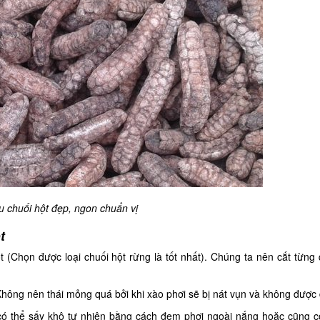
u chuối hột đẹp, ngon chuẩn vị
t
 (Chọn được loại chuối hột rừng là tốt nhất). Chúng ta nên cắt từng
hông nên thái mỏng quá bởi khi xào phơi sẽ bị nát vụn và không được
 có thể sấy khô tự nhiên bằng cách đem phơi ngoài nắng hoặc cũng c