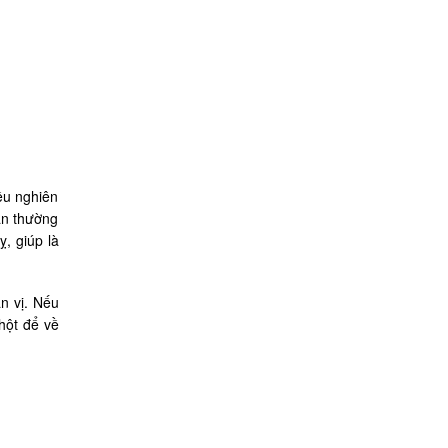
ều nghiên
ẫn thường
, giúp là
n vị. Nếu
hột để về