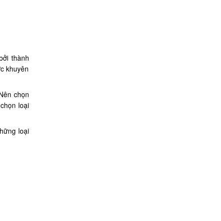
bởi thành
ợc khuyên
 Nên chọn
chọn loại
hững loại