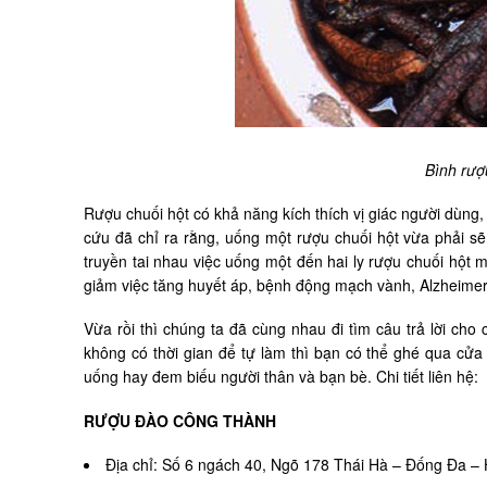
Bình rượ
Rượu chuối hột có khả năng kích thích vị giác người dùng
cứu đã chỉ ra rằng, uống một rượu chuối hột vừa phải 
truyền tai nhau việc uống một đến hai ly rượu chuối hột m
giảm việc tăng huyết áp, bệnh động mạch vành, Alzheime
Vừa rồi thì chúng ta đã cùng nhau đi tìm câu trả lời cho
không có thời gian để tự làm thì bạn có thể ghé qua cử
uống hay đem biếu người thân và bạn bè. Chi tiết liên hệ:
RƯỢU ĐÀO CÔNG THÀNH
Địa chỉ: Số 6 ngách 40, Ngõ 178 Thái Hà – Đống Đa –