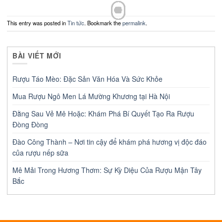
This entry was posted in
Tin tức
. Bookmark the
permalink
.
BÀI VIẾT MỚI
Rượu Táo Mèo: Đặc Sản Văn Hóa Và Sức Khỏe
Mua Rượu Ngô Men Lá Mường Khương tại Hà Nội
Đằng Sau Vẻ Mê Hoặc: Khám Phá Bí Quyết Tạo Ra Rượu
Đòng Đòng
Đào Công Thành – Nơi tin cậy để khám phá hương vị độc đáo
của rượu nếp sữa
Mê Mải Trong Hương Thơm: Sự Kỳ Diệu Của Rượu Mận Tây
Bắc