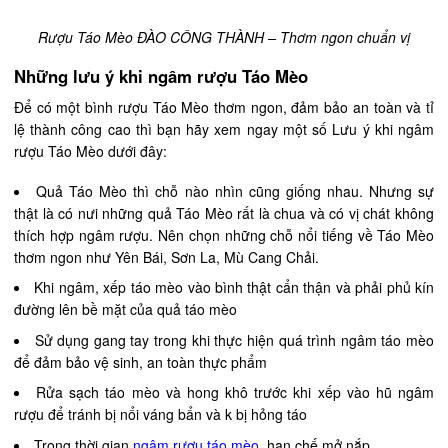
Rượu Táo Mèo ĐÀO CÔNG THÀNH – Thơm ngon chuẩn vị
Những lưu ý khi ngâm rượu Táo Mèo
Để có một bình rượu Táo Mèo thơm ngon, đảm bảo an toàn và tỉ
lệ thành công cao thì bạn hãy xem ngay một số Lưu ý khi ngâm
rượu Táo Mèo dưới đây:
Quả Táo Mèo thì chỗ nào nhìn cũng giống nhau. Nhưng sự
thật là có nưi những quả Táo Mèo rất là chua và có vị chát không
thích hợp ngâm rượu. Nên chọn những chỗ nổi tiếng về Táo Mèo
thơm ngon như Yên Bái, Sơn La, Mù Cang Chải.
Khi ngâm, xếp táo mèo vào bình thật cẩn thận và phải phủ kín
đường lên bề mặt của quả táo mèo
Sử dụng gang tay trong khi thực hiện quá trình ngâm táo mèo
để đảm bảo vệ sinh, an toàn thực phẩm
Rửa sạch táo mèo và hong khô trước khi xếp vào hũ ngâm
rượu để tránh bị nổi váng bẩn và k bị hỏng táo
Trong thời gian
ngâm rượu táo mèo
, hạn chế mở nắp