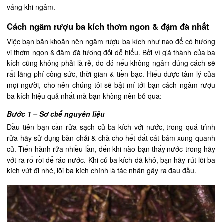
váng khi ngâm.
Cách ngâm rượu ba kích thơm ngon & đậm đà nhất
Việc bạn băn khoăn nên ngâm rượu ba kích như nào để có hương
vị thơm ngon & đậm đà tương đối dễ hiểu. Bởi vì giá thành của ba
kích cũng không phải là rẻ, do đó nếu không ngâm đúng cách sẽ
rất lãng phí công sức, thời gian & tiền bạc. Hiểu được tâm lý của
mọi người, cho nên chúng tôi sẽ bật mí tới bạn cách ngâm rượu
ba kích hiệu quả nhất mà bạn không nên bỏ qua:
Bước 1 – Sơ chế nguyên liệu
Đầu tiên bạn cần rửa sạch củ ba kích với nước, trong quá trình
rửa hãy sử dụng bàn chải & chà cho hết đất cát bám xung quanh
củ. Tiến hành rửa nhiều lần, đến khi nào bạn thấy nước trong hãy
vớt ra rổ rồi để ráo nước. Khi củ ba kích đã khô, bạn hãy rút lõi ba
kích vứt đi nhé, lõi ba kích chính là tác nhân gây ra đau đầu.