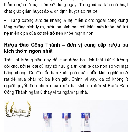
thần dược mà bạn nên sử dụng ngay. Trong củ ba kích có hoạt
chất giúp giảm huyết áp & ổn định huyết áp rất tốt.
Tăng cường sức đề kháng & hệ miễn dịch: ngoài công dụng
tăng cường sinh lý ra, rượu ba kích còn cải thiện sức khỏe, hỗ trợ
hệ miễn dịch của cơ thể trở nên khỏe mạnh hơn.
Rượu Đào Công Thành – đơn vị cung cấp rượu ba
kích thơm ngon nhất
Trên thị trường hiện nay để mua được ba kích thật 100% tương
đối khó, bởi lẽ loại củ này sở hữu giá trị kinh tế cao hơn so với mặt
bằng chung. Do đó nếu bạn không có quá nhiều kinh nghiệm sẽ
rất dễ mua phải “củ ba kích giả”. Chính vì vậy, đã có không ít
người quyết định chọn mua rượu ba kích do đơn vị Rượu Đào
Công Thành ngâm ủ thay vì tự ngâm tại nhà.