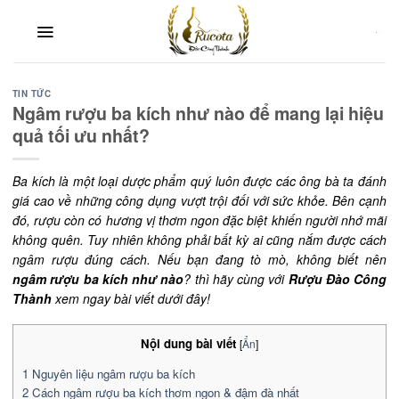
Skip
to
content
TIN TỨC
Ngâm rượu ba kích như nào để mang lại hiệu
quả tối ưu nhất?
Ba kích là một loại dược phẩm quý luôn được các ông bà ta đánh
giá cao về những công dụng vượt trội đối với sức khỏe. Bên cạnh
đó, rượu còn có hương vị thơm ngon đặc biệt khiến người nhớ mãi
không quên. Tuy nhiên không phải bất kỳ ai cũng nắm được cách
ngâm rượu đúng cách. Nếu bạn đang tò mò, không biết nên
ngâm rượu ba kích như nào
? thì hãy cùng với
Rượu Đào Công
Thành
xem ngay bài viết dưới đây!
Nội dung bài viết
[
Ẩn
]
1
Nguyên liệu ngâm rượu ba kích
2
Cách ngâm rượu ba kích thơm ngon & đậm đà nhất