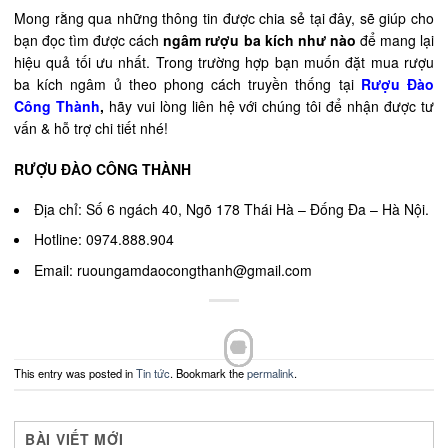
Mong rằng qua những thông tin được chia sẻ tại đây, sẽ giúp cho
bạn đọc tìm được cách
ngâm rượu ba kích như nào
để mang lại
hiệu quả tối ưu nhất. Trong trường hợp bạn muốn đặt mua rượu
ba kích ngâm ủ theo phong cách truyền thống tại
Rượu Đào
Công Thành
,
hãy vui lòng liên hệ với chúng tôi để nhận được tư
vấn & hỗ trợ chi tiết nhé!
RƯỢU ĐÀO CÔNG THÀNH
Địa chỉ: Số 6 ngách 40, Ngõ 178 Thái Hà – Đống Đa – Hà Nội.
Hotline: 0974.888.904
Email: ruoungamdaocongthanh@gmail.com
This entry was posted in
Tin tức
. Bookmark the
permalink
.
BÀI VIẾT MỚI