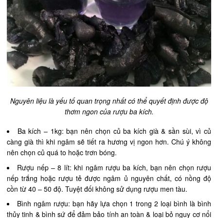
Nguyên liệu là yếu tố quan trọng nhất có thể quyết định được độ
thơm ngon của rượu ba kích.
Ba kích – 1kg: bạn nên chọn củ ba kích già & sần sùi, vì củ
càng già thì khi ngâm sẽ tiết ra hương vị ngon hơn. Chú ý không
nên chọn củ quá to hoặc trơn bóng.
Rượu nếp – 8 lít: khi ngâm rượu ba kích, bạn nên chọn rượu
nếp trắng hoặc rượu tẻ được ngâm ủ nguyên chất, có nồng độ
cồn từ 40 – 50 độ. Tuyệt đối không sử dụng rượu men tàu.
Bình ngâm rượu: bạn hãy lựa chọn 1 trong 2 loại bình là bình
thủy tinh & bình sứ để đảm bảo tính an toàn & loại bỏ nguy cơ nổi