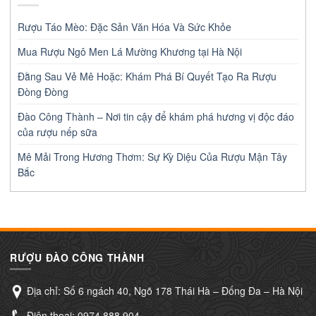
Rượu Táo Mèo: Đặc Sản Văn Hóa Và Sức Khỏe
Mua Rượu Ngô Men Lá Mường Khương tại Hà Nội
Đằng Sau Vẻ Mê Hoặc: Khám Phá Bí Quyết Tạo Ra Rượu
Đòng Đòng
Đào Công Thành – Nơi tin cậy để khám phá hương vị độc đáo
của rượu nếp sữa
Mê Mải Trong Hương Thơm: Sự Kỳ Diệu Của Rượu Mận Tây
Bắc
RƯỢU ĐÀO CÔNG THÀNH
Địa chỉ: Số 6 ngách 40, Ngõ 178 Thái Hà – Đống Đa – Hà Nội
Điện thoại:
0974.888.904