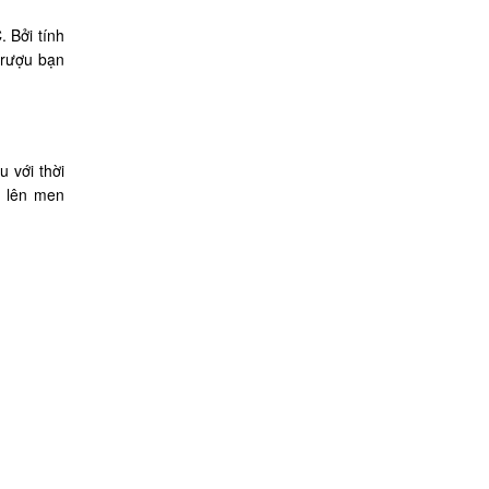
 Bởi tính
 rượu bạn
 với thời
n lên men