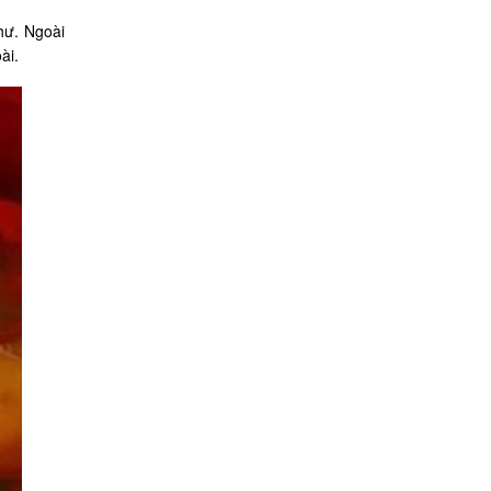
hư. Ngoài
ài.