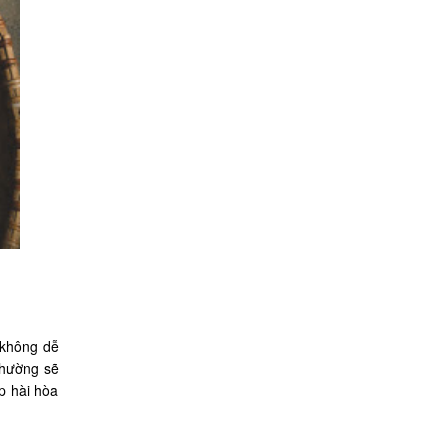
 không dễ
thường sẽ
p hài hòa