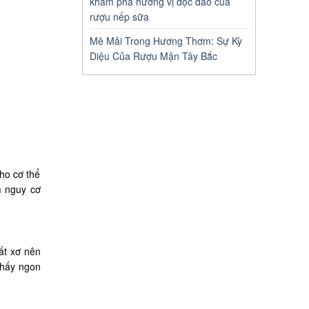
khám phá hương vị độc đáo của
rượu nếp sữa
Mê Mải Trong Hương Thơm: Sự Kỳ
Diệu Của Rượu Mận Tây Bắc
ho cơ thể
m nguy cơ
ất xơ nên
thấy ngon