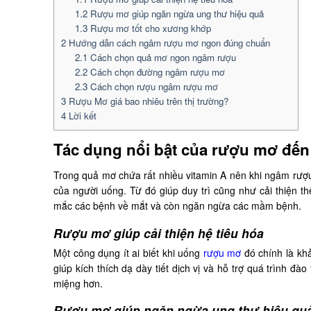
1.2
Rượu mơ giúp ngăn ngừa ung thư hiệu quả
1.3
Rượu mơ tốt cho xương khớp
2
Hướng dẫn cách ngâm rượu mơ ngon đúng chuẩn
2.1
Cách chọn quả mơ ngon ngâm rượu
2.2
Cách chọn đường ngâm rượu mơ
2.3
Cách chọn rượu ngâm rượu mơ
3
Rượu Mơ giá bao nhiêu trên thị trường?
4
Lời kết
Tác dụng nổi bật của rượu mơ đến
Trong quả mơ chứa rất nhiều vitamin A nên khi ngâm rượ
của người uống. Từ đó giúp duy trì cũng như cải thiện t
mắc các bệnh về mắt và còn ngăn ngừa các mầm bệnh.
Rượu mơ giúp cải thiện hệ tiêu hóa
Một công dụng ít ai biết khi uống
rượu mơ
đó chính là khả
giúp kích thích dạ dày tiết dịch vị và hỗ trợ quá trình 
miệng hơn.
Rượu mơ giúp ngăn ngừa ung thư hiệu qu