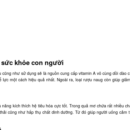
 sức khỏe con người
u cũng như sử dụng sẽ là nguồn cung cấp vitamin A vô cùng dồi dào c
hể lực một cách hiệu quả nhất. Ngoài ra, loại rượu naug còn giúp giả
 năng kích thích hệ tiêu hóa cực tốt. Trong quả mơ chứa rất nhiều ch
đào thải cũng như hấp thụ chất dinh dưỡng. Từ đó giúp người uống cảm 
ả