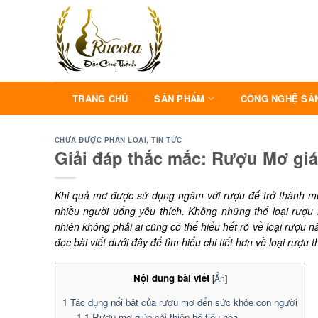
Skip
to
content
TRANG CHỦ
SẢN PHẨM
CÔNG NGHỆ SẢ
CHƯA ĐƯỢC PHÂN LOẠI
,
TIN TỨC
Giải đáp thắc mắc: Rượu Mơ gi
Khi quả mơ được sử dụng ngâm với rượu để trở thành mộ
nhiều người uống yêu thích. Không những thế loại rượu
nhiên không phải ai cũng có thể hiểu hết rõ về loại rượu
đọc bài viết dưới đây để tìm hiểu chi tiết hơn về loại rượu
Nội dung bài viết
[
Ẩn
]
1
Tác dụng nổi bật của rượu mơ đến sức khỏe con người
1.1
Rượu mơ giúp cải thiện hệ tiêu hóa