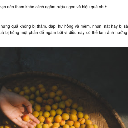
thì bạn nên tham khảo cách ngâm rượu ngon và hiệu quả như:
những quả không bị thâm, dập, hư hỏng và mềm, nhũn, nát hay bị s
uả bị hỏng một phần để ngâm bởi vì điều này có thể làm ảnh hưởng