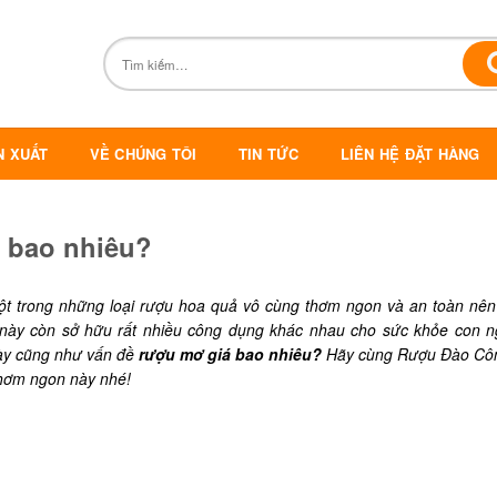
N XUẤT
VỀ CHÚNG TÔI
TIN TỨC
LIÊN HỆ ĐẶT HÀNG
á bao nhiêu?
t trong những loại rượu hoa quả vô cùng thơm ngon và an toàn nên
 này còn sở hữu rất nhiều công dụng khác nhau cho sức khỏe con n
 này cũng như vấn đề
rượu mơ giá bao nhiêu?
Hãy cùng Rượu Đào Cô
 thơm ngon này nhé!