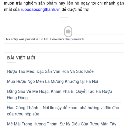
muốn trải nghiệm sản phẩm hãy liên hệ ngay tới chi nhánh gần
nhất của
ruoudaocongthanh.vn
để được hỗ trợ!
This entry was posted in
Tin tức
. Bookmark the
permalink
.
BÀI VIẾT MỚI
Rượu Táo Mèo: Đặc Sản Văn Hóa Và Sức Khỏe
Mua Rượu Ngô Men Lá Mường Khương tại Hà Nội
Đằng Sau Vẻ Mê Hoặc: Khám Phá Bí Quyết Tạo Ra Rượu
Đòng Đòng
Đào Công Thành – Nơi tin cậy để khám phá hương vị độc đáo
của rượu nếp sữa
Mê Mải Trong Hương Thơm: Sự Kỳ Diệu Của Rượu Mận Tây