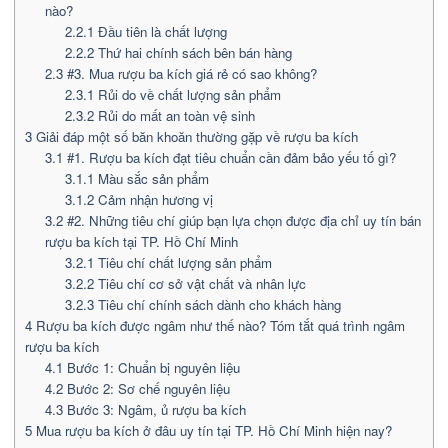
nào?
2.2.1
Đầu tiên là chất lượng
2.2.2
Thứ hai chính sách bên bán hàng
2.3
#3. Mua rượu ba kích giá rẻ có sao không?
2.3.1
Rủi do về chất lượng sản phẩm
2.3.2
Rủi do mất an toàn vệ sinh
3
Giải đáp một số băn khoăn thường gặp về rượu ba kích
3.1
#1. Rượu ba kích đạt tiêu chuẩn cần đảm bảo yếu tố gì?
3.1.1
Màu sắc sản phẩm
3.1.2
Cảm nhận hương vị
3.2
#2. Những tiêu chí giúp bạn lựa chọn được địa chỉ uy tín bán
rượu ba kích tại TP. Hồ Chí Minh
3.2.1
Tiêu chí chất lượng sản phẩm
3.2.2
Tiêu chí cơ sở vật chất và nhân lực
3.2.3
Tiêu chí chính sách dành cho khách hàng
4
Rượu ba kích được ngâm như thế nào? Tóm tắt quá trình ngâm
rượu ba kích
4.1
Bước 1: Chuẩn bị nguyên liệu
4.2
Bước 2: Sơ chế nguyên liệu
4.3
Bước 3: Ngâm, ủ rượu ba kích
5
Mua rượu ba kích ở đâu uy tín tại TP. Hồ Chí Minh hiện nay?