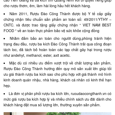
cao Tiền Giang và ba kích tím Quảng Ninh với bí quyết riêng giúp
cho rượu thơm, êm, làm hài lòng hầu hết khách hàng.
Năm 2011, Rượu Đào Công Thành được bộ Y tế cấp giấy
chứng nhận tiêu chuẩn sản phẩm an toàn số: 49/2011/YTHY –
CNTC. và được trao tặng giấy chứng nhận “ VIET NAM BEST
FOOD “ về an toàn thực phẩm bảo vệ sức khỏe cộng đồng
Nhằm đảm bảo an toàn cho người dùng,phòng tránh hiện
trạng đau đầu, rượu ba kích Đào Công Thành trải qua công đoạn
tách loc, đã tách bỏ hoàn toàn các tạp chất gây hại trong rượu
như andehyt, methanol, ester, axit acetic.
Mặc dù có nhiều ưu điểm vượt trội về chất lượng sản phẩm,
Rượu Đào Công Thành hướng đến quy mô sản xuất lớn giúp tối
ưu giá thành rượu ba kích sao cho phù hợp với giá thành mô hình
kinh doanh quán nhậu, nhà hàng, khách cá nhân có kinh thế hạn
hẹp.
Là đơn vị phân phối rượu ba kích lớn,
ruoudaocongthanh.vn
có
mức giá rượu ba kích hợp lý và nhiều chính sách ưu đãi dành cho
khách hàng đặt mua số lượng lớn, thường xuyên sản phẩm.