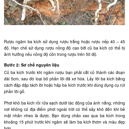
Rượu ngâm ba kích sử dụng rượu trắng hoặc rượu nếp 40 – 45
độ. Hạn chế sử dụng rượu nồng độ cao bởi củ ba kích có thể bị
ảnh hưởng nếu nồng độ cồn trong rượu trên 50 độ.
Bước 2: Sơ chế nguyên liệu
Củ ba kích trước khi ngâm rượu bạn phải cắt củ thành các đoạn
dài 5cm, sau đó loại bỏ phần lõi đã xơ hóa. Lấy lõi ba kích bằng
cách đập dập tách lõi hoặc hấp ba kích trước khi dùng dụng cụ rút
phần lõi gỗ.
Phơi khô ba kích rồi rửa sạch dưới tác động của ánh nắng, những
nơi không có địa điểm phơi ngoài trời có thể sấy khô đến khi bề
mặt nhăn nheo là được. Bạn dùng chảo xao qua ba kích trong
khoảng 15 phút trước khi ngâm sẽ làm ba kích thơm và màu đẹp
hơn.