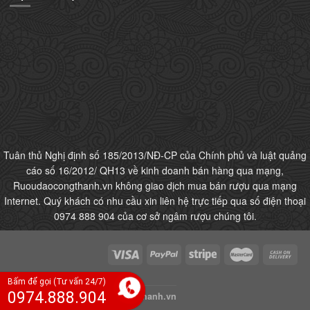
Tuân thủ Nghị định số 185/2013/NĐ-CP của Chính phủ và luật quảng
cáo số 16/2012/ QH13 về kinh doanh bán hàng qua mạng,
Ruoudaocongthanh.vn không giao dịch mua bán rượu qua mạng
Internet. Quý khách có nhu cầu xin liên hệ trực tiếp qua số điện thoại
0974 888 904 của cơ sở ngâm rượu chúng tôi.
TIN TỨC
Bấm để gọi (Tư vấn 24/7)
0974.888.904
Copyright 2026 ©
ruoudaocongthanh.vn