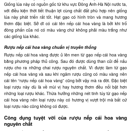
Giống lúa này có nguồn gốc từ khu vực Đông Anh-Hà Nội nước ta,
với điều kiện thời tiết thuận lợi cùng chất đất phù hợp nên giống
lúa này phát triển rất tốt. Hạt gạo có hình tròn và mang hương
thơm đặc biệt. Sở dĩ có cái tên nếp cái hoa vàng là bởi khi trổ
đòng phấn của nó có màu vàng chứ không phải màu trắng như
các giống lúa khác.
Rượu nếp cái hoa vàng chuẩn vị truyền thống
Rượu nếp cái hoa vàng được ủ lên men từ gạo nếp cái hoa vàng
bằng phương pháp thủ công. Sau đó được dùng than củi để nấu
rượu cho ra những chai rượu nguyên chất. Vì được làm từ gạo
nếp cái hoa vàng và sau khi ngâm rượu cũng có màu vàng nên
cái tên “rượu nếp cái hoa vàng” cũng bởi vậy mà ra đời. Đặc biệt
loại rượu này dù là về mùi vị hay hương thơm đều nổi bật hơn
những loại rượu khác. Thừa hưởng những nét tinh túy từ gạo nếp
cái hoa vàng nên loại rượu này có hương vị vượt trội mà bất cứ
loại rượu nào cũng không có được.
Công dụng tuyệt vời của rượu nếp cái hoa vàng
nguyên chất