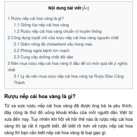
Nội dung bài viết
[
Ẩn
]
1
Rượu nếp cái hoa vàng là gì?
1.1
Giống lúa nếp cái hoa vàng
1.2
Rượu nếp cái hoa vàng chuẩn vị truyền thống
2
Công dụng tuyệt vời của rượu nếp cái hoa vàng nguyên chất
2.1
Giảm nồng độ cholesterol xấu trong máu
2.2
Phòng ngừa bệnh tim mạch
2.3
Cung cấp dưỡng chất dồi dào
3
Nên mua rượu nếp cái hoa vàng ở đâu để có món quà tết ý nghĩa
nhất
3.1
Lý do nên mua rượu nếp cái hoa vàng tại Rượu Đào Công
Thành
Rượu nếp cái hoa vàng là gì?
Từ xa xưa rượu nếp cái hoa vàng đã được ông bà ta yêu thích,
đây cũng là thứ đồ uống khoái khẩu của mỗi người dân Việt từ
xưa đến nay. Tuy nhiên khi hỏi về hỏi thế nào là rượu nếp cái hoa
vàng thì lại rất ít người biết. để biết rõ hơn về rượu nếp cái hoa
vàng thì bạn cần biết nếp cái hoa vàng là loại gạo gì.