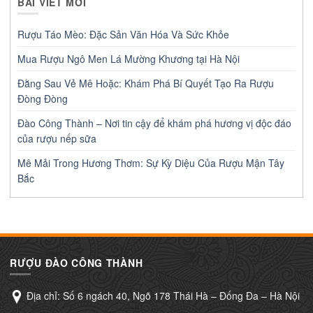
BÀI VIẾT MỚI
Rượu Táo Mèo: Đặc Sản Văn Hóa Và Sức Khỏe
Mua Rượu Ngô Men Lá Mường Khương tại Hà Nội
Đằng Sau Vẻ Mê Hoặc: Khám Phá Bí Quyết Tạo Ra Rượu
Đòng Đòng
Đào Công Thành – Nơi tin cậy để khám phá hương vị độc đáo
của rượu nếp sữa
Mê Mải Trong Hương Thơm: Sự Kỳ Diệu Của Rượu Mận Tây
Bắc
RƯỢU ĐÀO CÔNG THÀNH
Địa chỉ: Số 6 ngách 40, Ngõ 178 Thái Hà – Đống Đa – Hà Nội