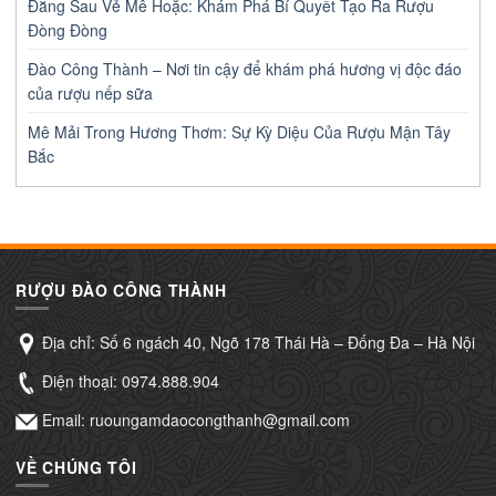
Đằng Sau Vẻ Mê Hoặc: Khám Phá Bí Quyết Tạo Ra Rượu
Đòng Đòng
Đào Công Thành – Nơi tin cậy để khám phá hương vị độc đáo
của rượu nếp sữa
Mê Mải Trong Hương Thơm: Sự Kỳ Diệu Của Rượu Mận Tây
Bắc
RƯỢU ĐÀO CÔNG THÀNH
Địa chỉ: Số 6 ngách 40, Ngõ 178 Thái Hà – Đống Đa – Hà Nội
Điện thoại:
0974.888.904
Email: ruoungamdaocongthanh@gmail.com
VỀ CHÚNG TÔI