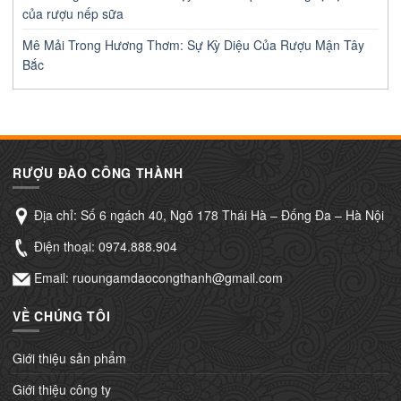
của rượu nếp sữa
Mê Mải Trong Hương Thơm: Sự Kỳ Diệu Của Rượu Mận Tây
Bắc
RƯỢU ĐÀO CÔNG THÀNH
Địa chỉ: Số 6 ngách 40, Ngõ 178 Thái Hà – Đống Đa – Hà Nội
Điện thoại:
0974.888.904
Email: ruoungamdaocongthanh@gmail.com
VỀ CHÚNG TÔI
Giới thiệu sản phẩm
Giới thiệu công ty