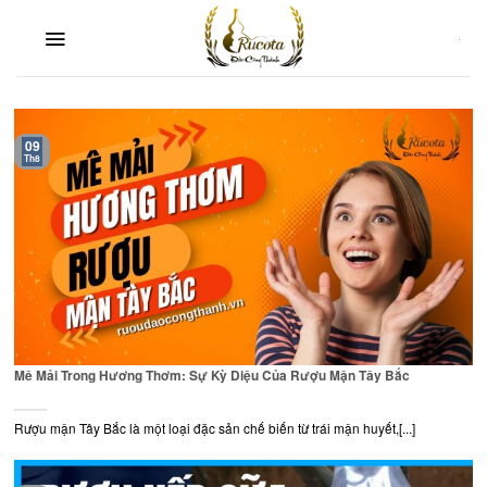
Skip
to
content
09
Th8
Mê Mải Trong Hương Thơm: Sự Kỳ Diệu Của Rượu Mận Tây Bắc
Rượu mận Tây Bắc là một loại đặc sản chế biến từ trái mận huyết,[...]